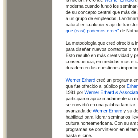
la nación. Pero fue
Werner Erhard
qu
moderna cuando fundó los seminarios
de su concepto central que más de
a un grupo de empleados, Landmark
natural en cualquier viaje de trans
que (casi) podemos creer”
de Natha
La metodología que creó ofreció a i
para diseñar nuevos contextos o m
Esto resultó en más creatividad y 
consecuencia, en medidas más efica
duradero en las cuestiones importan
Werner Erhard
creó un programa en
que fue ofrecido al público por
Erhar
1981 por
Werner Erhard & Associat
participaron aproximadamente un mi
se convirtió en una palabra familiar
avanzada de
Werner Erhard
y su de
habilidad para liderar seminarios lle
cultura norteamericana. Con su ampl
programas se convirtieron en el tema 
hasta el cine.