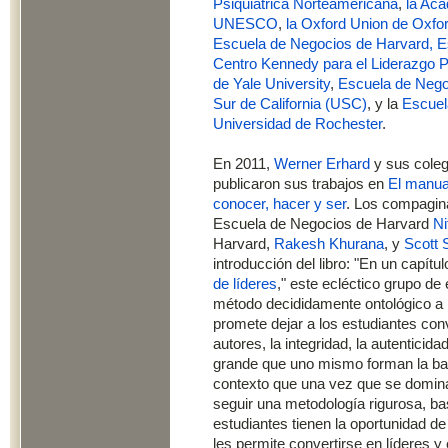
Psiquiátrica Norteamericana
,
la Aca
UNESCO
,
la Oxford Union de Oxfor
Escuela de Negocios de Harvard,
E
Centro Kennedy para el Liderazgo P
de Yale University
,
Escuela de Negoc
Sur de California (USC)
, y la
Escuel
Universidad de Rochester
.
En 2011,
Werner Erhard
y sus cole
publicaron sus trabajos en
El manual
conocer, hacer y ser
. Los compagina
Escuela de Negocios de Harvard
Ni
Harvard,
Rakesh Khurana
, y
Scott 
introducción del libro: "En un capítu
de líderes
," este ecléctico grupo d
método decididamente ontológico a 
promete dejar a los estudiantes conv
autores, la integridad, la autentici
grande que uno mismo forman la base
contexto que una vez que se domina, 
seguir una metodología rigurosa, ba
estudiantes tienen la oportunidad d
les permite convertirse en líderes y 