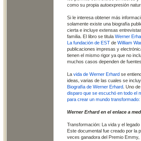
como su propia autoexpresión natura
Si le interesa obtener más informac
solamente existe una biografía pub
cierta e incluye extensas entrevis
familia. El libro se titula
Werner Erha
La fundación de EST
de
William War
publicaciones impresas y electrónic
tienen el mismo rigor ya que no incl
muchos casos dependen de fuente
La
vida de Werner Erhard
se entiend
ideas, varias de las cuales se incluy
Biografía de Werner Erhard
. Uno de
disparo que se escuchó en todo el 
para crear un mundo transformado:
Werner Erhard en el enlace a med
Transformación: La vida y el legado
Este documental fue creado por la 
veces ganadora del Premio Emmy, R