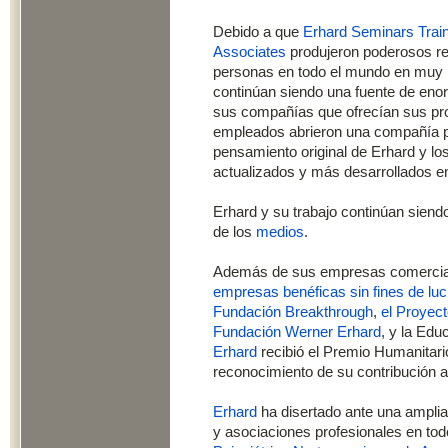
Debido a que
Erhard Seminars Trai
Associates
produjeron poderosos re
personas en todo el mundo en muy
continúan siendo una fuente de enor
sus compañías que ofrecían sus pro
empleados abrieron una compañía p
pensamiento original de Erhard y lo
actualizados y más desarrollados 
Erhard y su trabajo continúan sien
de los
medios
.
Además de sus empresas comercial
empresas benéficas sin fines de luc
Fundación Breakthrough
,
el Proyec
Fundación Werner Erhard
, y la Ed
Erhard
recibió el Premio Humanita
reconocimiento de su contribución a
Erhard
ha disertado ante una amplia 
y asociaciones profesionales en tod