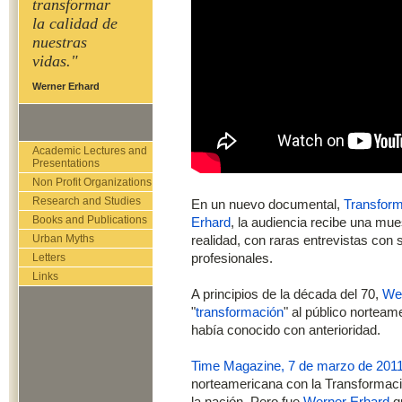
transformar
la calidad de
nuestras
vidas."
Werner Erhard
Academic Lectures and
Presentations
Non Profit Organizations
Research and Studies
En un nuevo documental,
Transform
Books and Publications
Erhard
, la audiencia recibe una mu
Urban Myths
realidad, con raras entrevistas con 
Letters
profesionales.
Links
A principios de la década del 70,
We
"
transformación
" al público nortea
había conocido con anterioridad.
Time Magazine, 7 de marzo de 201
norteamericana con la Transformac